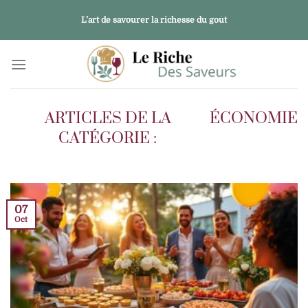
Passer
L’art de savourer la richesse du goût
au
contenu
ÉCONOMIE
07
Oct