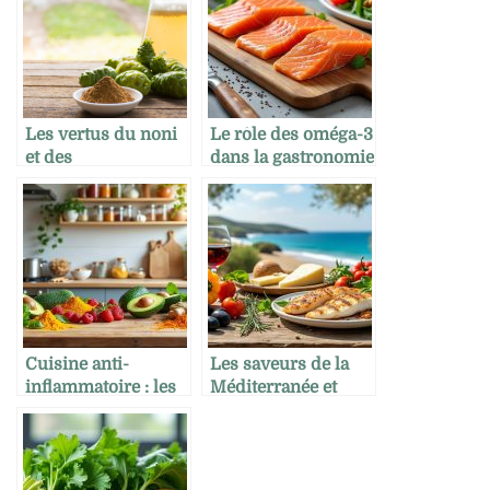
Les vertus du noni
Le rôle des oméga-3
et des
dans la gastronomie
superaliments dans
quotidienne
une approche
naturelle de la santé
Cuisine anti-
Les saveurs de la
inflammatoire : les
Méditerranée et
bases à connaître
leurs bienfaits pour
la santé