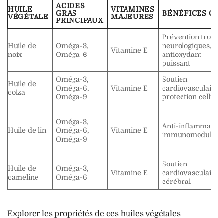
ACIDES
HUILE
VITAMINES
GRAS
BÉNÉFICES C
VÉGÉTALE
MAJEURES
PRINCIPAUX
Prévention trou
Huile de
Oméga-3,
neurologiques,
Vitamine E
noix
Oméga-6
antioxydant
puissant
Oméga-3,
Soutien
Huile de
Oméga-6,
Vitamine E
cardiovasculaire
colza
Oméga-9
protection cellul
Oméga-3,
Anti-inflammatoi
Huile de lin
Oméga-6,
Vitamine E
immunomodulat
Oméga-9
Soutien
Huile de
Oméga-3,
Vitamine E
cardiovasculaire
cameline
Oméga-6
cérébral
Explorer les propriétés de ces huiles végétales