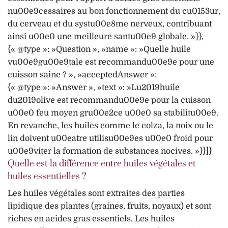
nu00e9cessaires au bon fonctionnement du cu0153ur,
du cerveau et du systu00e8me nerveux, contribuant
ainsi u00e0 une meilleure santu00e9 globale. »}},
{« @type »: »Question », »name »: »Quelle huile
vu00e9gu00e9tale est recommandu00e9e pour une
cuisson saine ? », »acceptedAnswer »:
{« @type »: »Answer », »text »: »Lu2019huile
du2019olive est recommandu00e9e pour la cuisson
u00e0 feu moyen gru00e2ce u00e0 sa stabilitu00e9.
En revanche, les huiles comme le colza, la noix ou le
lin doivent u00eatre utilisu00e9es u00e0 froid pour
u00e9viter la formation de substances nocives. »}}]}
Quelle est la différence entre huiles végétales et
huiles essentielles ?
Les huiles végétales sont extraites des parties
lipidique des plantes (graines, fruits, noyaux) et sont
riches en acides gras essentiels. Les huiles