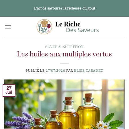
Passer
L’art de savourer la richesse du goût
au
contenu
SANTÉ & NUTRITION
Les huiles aux multiples vertus
PUBLIÉ LE
27/07/2026
PAR
ELISE CARADEC
27
Juil