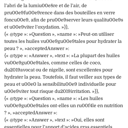
l’abri de la lumiu00e8re et de l’air, de
pru00e9fu00e9rence dans des bouteilles en verre
foncu00e9, afin de pru00e9server leurs qualitu00e9s
et u00e9viter l’oxydation. »}},
{« @type »: »Question », »name »: »Peut-on utiliser
toutes les huiles vu00e9gu00e9tales pour hydrater la
peau ? », »acceptedAnswer »:
{« @type »: »Answer », »text »: »La plupart des huiles
vu00e9gu00e9tales, comme celles de coco,
du2019avocat ou de nigelle, sont excellentes pour
hydrater la peau. Toutefois, il faut veiller aux types de
peau et u00e0 la sensibilitu00e9 individuelle pour
u00e9viter tout risque du2019irritation. »}},
{« @type »: »Question », »name »: »Les huiles
vu00e9gu00e9tales ont-elles un ru00f4le en nutrition
? », »acceptedAnswer »:
{« @type »: »Answer », »text »: »Oui, elles sont
essentielles pour l’apport d’acides gras essentiels