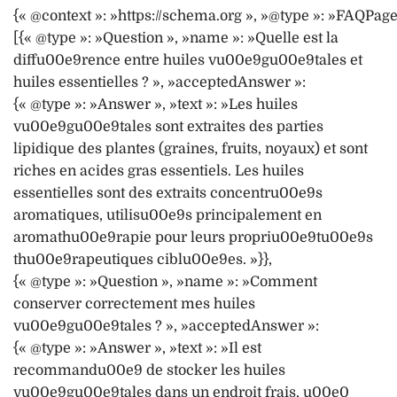
{« @context »: »https://schema.org », »@type »: »FAQPage
[{« @type »: »Question », »name »: »Quelle est la
diffu00e9rence entre huiles vu00e9gu00e9tales et
huiles essentielles ? », »acceptedAnswer »:
{« @type »: »Answer », »text »: »Les huiles
vu00e9gu00e9tales sont extraites des parties
lipidique des plantes (graines, fruits, noyaux) et sont
riches en acides gras essentiels. Les huiles
essentielles sont des extraits concentru00e9s
aromatiques, utilisu00e9s principalement en
aromathu00e9rapie pour leurs propriu00e9tu00e9s
thu00e9rapeutiques ciblu00e9es. »}},
{« @type »: »Question », »name »: »Comment
conserver correctement mes huiles
vu00e9gu00e9tales ? », »acceptedAnswer »:
{« @type »: »Answer », »text »: »Il est
recommandu00e9 de stocker les huiles
vu00e9gu00e9tales dans un endroit frais, u00e0