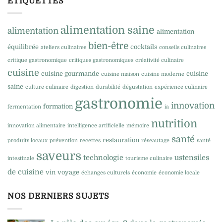
ÉTIQUETTES
alimentation saine
alimentation
alimentation
bien-être
équilibrée
cocktails
ateliers culinaires
conseils culinaires
critique gastronomique
critiques gastronomiques
créativité culinaire
cuisine
cuisine gourmande
cuisine
cuisine maison
cuisine moderne
saine
culture culinaire
digestion
durabilité
dégustation
expérience culinaire
gastronomie
innovation
formation
fermentation
ia
nutrition
innovation alimentaire
intelligence artificielle
mémoire
santé
restauration
produits locaux
prévention
recettes
réseautage
santé
saveurs
technologie
ustensiles
intestinale
tourisme culinaire
de cuisine
vin
voyage
échanges culturels
économie
économie locale
NOS DERNIERS SUJETS