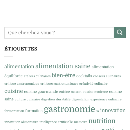
ÉTIQUETTES
alimentation saine
alimentation
alimentation
bien-être
équilibrée
cocktails
ateliers culinaires
conseils culinaires
critique gastronomique
critiques gastronomiques
créativité culinaire
cuisine
cuisine gourmande
cuisine
cuisine maison
cuisine moderne
saine
culture culinaire
digestion
durabilité
dégustation
expérience culinaire
gastronomie
innovation
formation
fermentation
ia
nutrition
innovation alimentaire
intelligence artificielle
mémoire