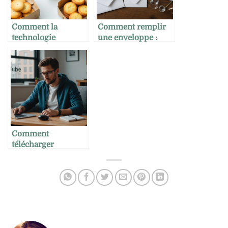
Comment la
Comment remplir
technologie
une enveloppe :
réinvente le
astuces pratiques
snacking
pour soigner l’envoi
de vos recettes ou
invitations
gourmandes
Comment
télécharger
facilement une
vidéo YouTube sur
votre PC en 2025