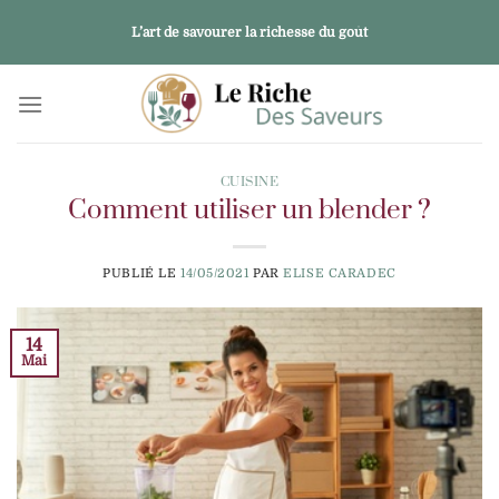
Passer
L’art de savourer la richesse du goût
au
contenu
CUISINE
Comment utiliser un blender ?
PUBLIÉ LE
14/05/2021
PAR
ELISE CARADEC
14
Mai