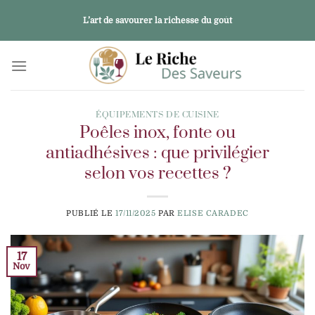
Passer
L’art de savourer la richesse du goût
au
contenu
ÉQUIPEMENTS DE CUISINE
Poêles inox, fonte ou
antiadhésives : que privilégier
selon vos recettes ?
PUBLIÉ LE
17/11/2025
PAR
ELISE CARADEC
17
Nov