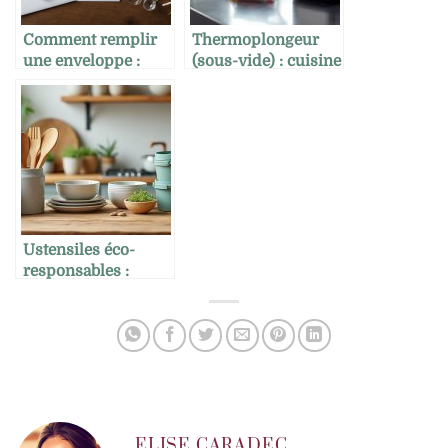
Comment remplir
Thermoplongeur
une enveloppe :
(sous-vide) : cuisine
astuces pratiques
de précision à la
pour soigner l’envoi
maison
de vos recettes ou
invitations
gourmandes
Ustensiles éco-
responsables :
matériaux,
certifications,
entretien
ELISE CARADEC