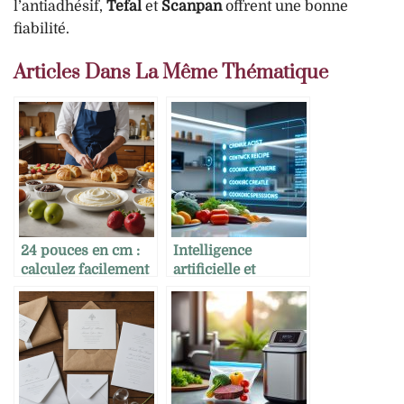
l’antiadhésif,
Tefal
et
Scanpan
offrent une bonne
fiabilité.
Articles Dans La Même Thématique
24 pouces en cm :
Intelligence
calculez facilement
artificielle et
vos mesures pour
création de recettes
des recettes
: où en est-on ?
gourmandes