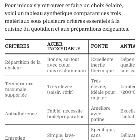
Pour mieux s’y retrouver et faire un choix éclairé,
voici un tableau synthétique comparant ces trois
matériaux sous plusieurs critères essentiels à la
cuisine du quotidien et aux préparations exigeantes.
ACIER
CRITÈRES
FONTE
ANTIAD
INOXYDABLE
Bonne, surtout
Excellente
Dépend d
Répartition de la
avec cœur
inertie
qualité d
chaleur
cuivre/aluminium
thermique
fabricati
Très
Température
Très élevée
élevée,
Limitée (
maximale
(saisir, rôtir)
idéale pour
>200°C)
supportée
mijoter
Améliore
Faible, nécessite
Excellen
Antiadhérence
avec
huile/préparation
l’achat
patine
Spécifique,
Simple, lave-
sans
Délicat, 
Entretien