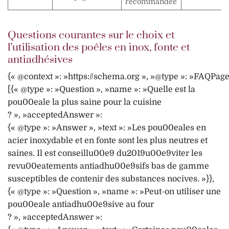
recommandée
Questions courantes sur le choix et
l’utilisation des poêles en inox, fonte et
antiadhésives
{« @context »: »https://schema.org », »@type »: »FAQPage
[{« @type »: »Question », »name »: »Quelle est la
pou00eale la plus saine pour la cuisine
? », »acceptedAnswer »:
{« @type »: »Answer », »text »: »Les pou00eales en
acier inoxydable et en fonte sont les plus neutres et
saines. Il est conseillu00e9 du2019u00e9viter les
revu00eatements antiadhu00e9sifs bas de gamme
susceptibles de contenir des substances nocives. »}},
{« @type »: »Question », »name »: »Peut-on utiliser une
pou00eale antiadhu00e9sive au four
? », »acceptedAnswer »: