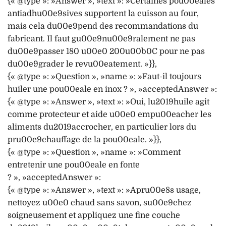
{« @type »: »Answer », »text »: »Certaines pou00eales
antiadhu00e9sives supportent la cuisson au four,
mais cela du00e9pend des recommandations du
fabricant. Il faut gu00e9nu00e9ralement ne pas
du00e9passer 180 u00e0 200u00b0C pour ne pas
du00e9grader le revu00eatement. »}},
{« @type »: »Question », »name »: »Faut-il toujours
huiler une pou00eale en inox ? », »acceptedAnswer »:
{« @type »: »Answer », »text »: »Oui, lu2019huile agit
comme protecteur et aide u00e0 empu00eacher les
aliments du2019accrocher, en particulier lors du
pru00e9chauffage de la pou00eale. »}},
{« @type »: »Question », »name »: »Comment
entretenir une pou00eale en fonte
? », »acceptedAnswer »:
{« @type »: »Answer », »text »: »Apru00e8s usage,
nettoyez u00e0 chaud sans savon, su00e9chez
soigneusement et appliquez une fine couche