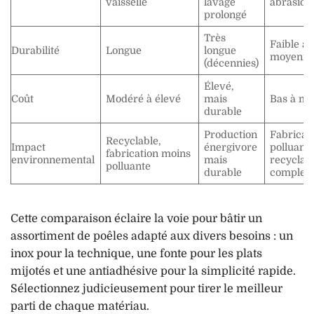
vaisselle
lavage
abrasion
prolongé
Très
Faible à
Durabilité
Longue
longue
moyenn
(décennies)
Élevé,
Coût
Modéré à élevé
mais
Bas à m
durable
Production
Fabricat
Recyclable,
Impact
énergivore
polluante
fabrication moins
environnemental
mais
recyclag
polluante
durable
complex
Cette comparaison éclaire la voie pour bâtir un
assortiment de poêles adapté aux divers besoins : un
inox pour la technique, une fonte pour les plats
mijotés et une antiadhésive pour la simplicité rapide.
Sélectionnez judicieusement pour tirer le meilleur
parti de chaque matériau.