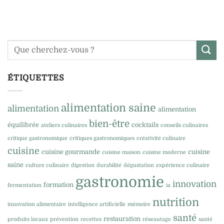
ÉTIQUETTES
alimentation saine
alimentation
alimentation
bien-être
équilibrée
cocktails
ateliers culinaires
conseils culinaires
critique gastronomique
critiques gastronomiques
créativité culinaire
cuisine
cuisine gourmande
cuisine
cuisine maison
cuisine moderne
saine
culture culinaire
digestion
durabilité
dégustation
expérience culinaire
gastronomie
innovation
formation
fermentation
ia
nutrition
innovation alimentaire
intelligence artificielle
mémoire
santé
restauration
produits locaux
prévention
recettes
réseautage
santé