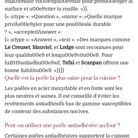
du2019huile vu00e9gu00e9tale pour protu00e9ger la
surface et u00e9viter la rouille. »}},
{« @type »: »Question », »name »: »Quelle marque
privilu00e9gier pour une pou00eale durable
? », »acceptedAnswer »:
{« @type »: »Answer », »text »: »Des marques comme
Le Creuset
,
Mauviel
, et
Lodge
sont reconnues pour
leur qualitu00e9 et longu00e9vitu00e9. Pour
lu2019antiadhu00e9sif,
Tefal
et
Scanpan
offrent une
bonne fiabilitu00e9. »}}]}
Quelle est la poêle la plus saine pour la cuisine ?
Les poêles en acier inoxydable et en fonte sont les
plus neutres et saines. Il est conseillé d’éviter les
revêtements antiadhésifs bas de gamme susceptibles
de contenir des substances nocives.
Peut-on utiliser une poêle antiadhésive au four ?
Certaines poêles antiadhésives supportent la cuisson