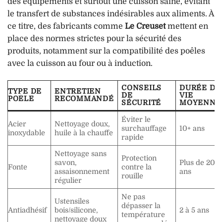
des équipements et surtout une cuisson saine, évitant
le transfert de substances indésirables aux aliments. À
ce titre, des fabricants comme
Le Creuset
mettent en
place des normes strictes pour la sécurité des
produits, notamment sur la compatibilité des poêles
avec la cuisson au four ou à induction.
CONSEILS
DURÉE DE
TYPE DE
ENTRETIEN
DE
VIE
POÊLE
RECOMMANDÉ
SÉCURITÉ
MOYENNE
Éviter le
Acier
Nettoyage doux,
surchauffage
10+ ans
inoxydable
huile à la chauffe
rapide
Nettoyage sans
Protection
savon,
Plus de 20
Fonte
contre la
assaisonnement
ans
rouille
régulier
Ne pas
Ustensiles
dépasser la
Antiadhésif
bois/silicone,
2 à 5 ans
température
nettoyage doux