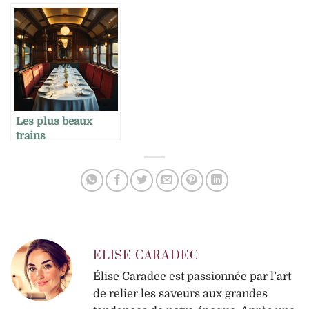
astuces pratiques
dominer
pour soigner l’envoi
de vos recettes ou
invitations
gourmandes
Les plus beaux
trains
gastronomiques à
travers le monde
ELISE CARADEC
Élise Caradec est passionnée par l’art
de relier les saveurs aux grandes