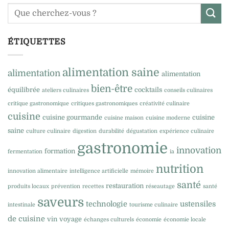
ÉTIQUETTES
alimentation saine
alimentation
alimentation
bien-être
équilibrée
cocktails
ateliers culinaires
conseils culinaires
critique gastronomique
critiques gastronomiques
créativité culinaire
cuisine
cuisine gourmande
cuisine
cuisine maison
cuisine moderne
saine
culture culinaire
digestion
durabilité
dégustation
expérience culinaire
gastronomie
innovation
formation
fermentation
ia
nutrition
innovation alimentaire
intelligence artificielle
mémoire
santé
restauration
produits locaux
prévention
recettes
réseautage
santé
saveurs
technologie
ustensiles
intestinale
tourisme culinaire
de cuisine
vin
voyage
échanges culturels
économie
économie locale