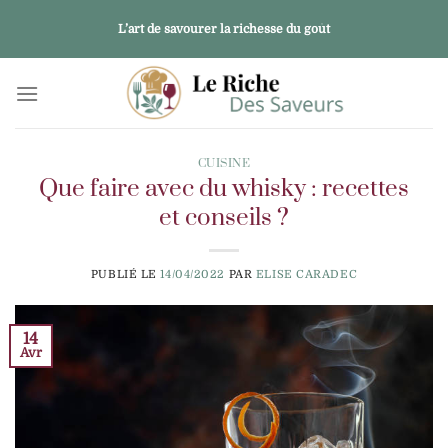
Passer
L’art de savourer la richesse du goût
au
contenu
CUISINE
Que faire avec du whisky : recettes
et conseils ?
PUBLIÉ LE
14/04/2022
PAR
ELISE CARADEC
14
Avr