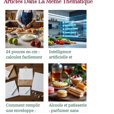
Articles Dans La Même Thématique
24 pouces en cm :
Intelligence
calculez facilement
artificielle et
vos mesures pour
création de recettes
des recettes
: où en est-on ?
gourmandes
Comment remplir
Alcools et pâtisserie
une enveloppe :
: parfumer sans