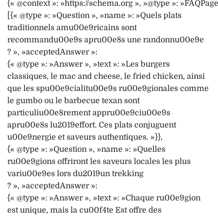
{« @context »: »https://schema.org », »@type »: »FAQPage
[{« @type »: »Question », »name »: »Quels plats
traditionnels amu00e9ricains sont
recommandu00e9s apru00e8s une randonnu00e9e
? », »acceptedAnswer »:
{« @type »: »Answer », »text »: »Les burgers
classiques, le mac and cheese, le fried chicken, ainsi
que les spu00e9cialitu00e9s ru00e9gionales comme
le gumbo ou le barbecue texan sont
particuliu00e8rement appru00e9ciu00e9s
apru00e8s lu2019effort. Ces plats conjuguent
u00e9nergie et saveurs authentiques. »}},
{« @type »: »Question », »name »: »Quelles
ru00e9gions offriront les saveurs locales les plus
variu00e9es lors du2019un trekking
? », »acceptedAnswer »:
{« @type »: »Answer », »text »: »Chaque ru00e9gion
est unique, mais la cu00f4te Est offre des