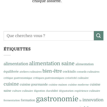
chaque assiette.
ÉTIQUETTES
alimentation saine
alimentation
alimentation
bien-être
équilibrée
cocktails
ateliers culinaires
conseils culinaires
critique gastronomique
critiques gastronomiques
créativité culinaire
cuisine
cuisine gourmande
cuisine
cuisine maison
cuisine moderne
saine
culture culinaire
digestion
durabilité
dégustation
expérience culinaire
gastronomie
innovation
formation
fermentation
ia