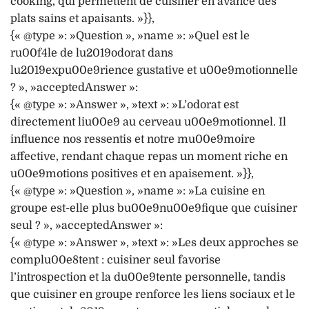
cooking, qui permettent de cuisiner en avance des
plats sains et apaisants. »}},
{« @type »: »Question », »name »: »Quel est le
ru00f4le de lu2019odorat dans
lu2019expu00e9rience gustative et u00e9motionnelle
? », »acceptedAnswer »:
{« @type »: »Answer », »text »: »L’odorat est
directement liu00e9 au cerveau u00e9motionnel. Il
influence nos ressentis et notre mu00e9moire
affective, rendant chaque repas un moment riche en
u00e9motions positives et en apaisement. »}},
{« @type »: »Question », »name »: »La cuisine en
groupe est-elle plus bu00e9nu00e9fique que cuisiner
seul ? », »acceptedAnswer »:
{« @type »: »Answer », »text »: »Les deux approches se
complu00e8tent : cuisiner seul favorise
l’introspection et la du00e9tente personnelle, tandis
que cuisiner en groupe renforce les liens sociaux et le