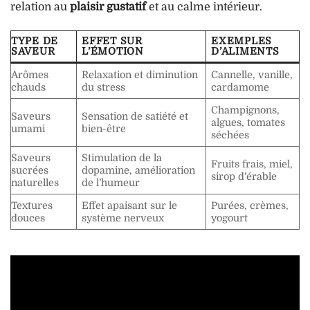
relation au
plaisir gustatif
et au calme intérieur.
TYPE DE
EFFET SUR
EXEMPLES
SAVEUR
L’ÉMOTION
D’ALIMENTS
Arômes
Relaxation et diminution
Cannelle, vanille,
chauds
du stress
cardamome
Champignons,
Saveurs
Sensation de satiété et
algues, tomates
umami
bien-être
séchées
Saveurs
Stimulation de la
Fruits frais, miel,
sucrées
dopamine, amélioration
sirop d’érable
naturelles
de l’humeur
Textures
Effet apaisant sur le
Purées, crèmes,
douces
système nerveux
yogourt