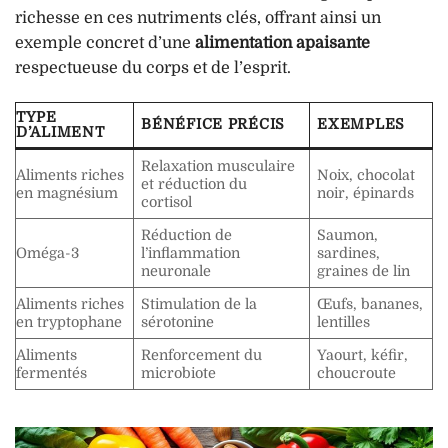
richesse en ces nutriments clés, offrant ainsi un
exemple concret d’une
alimentation apaisante
respectueuse du corps et de l’esprit.
TYPE
BÉNÉFICE PRÉCIS
EXEMPLES
D’ALIMENT
Relaxation musculaire
Aliments riches
Noix, chocolat
et réduction du
en magnésium
noir, épinards
cortisol
Réduction de
Saumon,
Oméga-3
l’inflammation
sardines,
neuronale
graines de lin
Aliments riches
Stimulation de la
Œufs, bananes,
en tryptophane
sérotonine
lentilles
Aliments
Renforcement du
Yaourt, kéfir,
fermentés
microbiote
choucroute