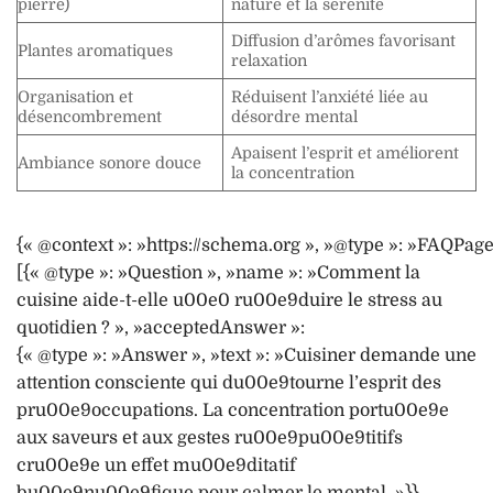
pierre)
nature et la sérénité
Diffusion d’arômes favorisant
Plantes aromatiques
relaxation
Organisation et
Réduisent l’anxiété liée au
désencombrement
désordre mental
Apaisent l’esprit et améliorent
Ambiance sonore douce
la concentration
{« @context »: »https://schema.org », »@type »: »FAQPage
[{« @type »: »Question », »name »: »Comment la
cuisine aide-t-elle u00e0 ru00e9duire le stress au
quotidien ? », »acceptedAnswer »:
{« @type »: »Answer », »text »: »Cuisiner demande une
attention consciente qui du00e9tourne l’esprit des
pru00e9occupations. La concentration portu00e9e
aux saveurs et aux gestes ru00e9pu00e9titifs
cru00e9e un effet mu00e9ditatif
bu00e9nu00e9fique pour calmer le mental. »}},