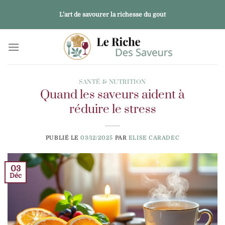
Passer
L’art de savourer la richesse du goût
au
contenu
SANTÉ & NUTRITION
Quand les saveurs aident à
réduire le stress
PUBLIÉ LE
03/12/2025
PAR
ELISE CARADEC
03
Déc