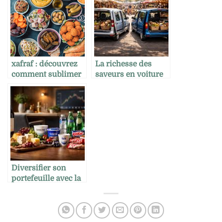
xafraf : découvrez
La richesse des
comment sublimer
saveurs en voiture
vos plats grâce à ce
grâce aux marchés
trésor culinaire
avec Renault
Kangoo et
Volkswagen Caddy
Diversifier son
portefeuille avec la
gastronomie grâce à
Nestlé, Danone et
LVMH Wines