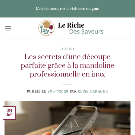
Passer
L’art de savourer la richesse du goût
au
contenu
CUISINE
Les secrets d’une découpe
parfaite grâce à la mandoline
professionnelle en inox
PUBLIÉ LE
29/07/2026
PAR
ELISE CARADEC
29
Juil